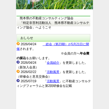
熊本県の不動産コンサルティング協会
「特定非営利活動法人 熊本県不動産コンサルテ
ィング協会」へようこそ
おしらせ
2026/04/24
総会（第23期）が5月21日に開
催
されます。
※会員の方へ
年会費
の振込
をお願いします。
2026/04/24 「
会員紹介
」
を更新しました。
（新加入会員）
2026/02/22 「
活動風景
」を更新しました。
（研修会と意見交換会）
2025/07/19 「
活動風景
」に不動産コンサルテ
ィングフォーラムと第2回研修会を記載