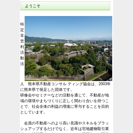
ようこそ
特
定
非
営
利
活
動
法
人 熊本県不動産コンサル ティング協会は、2003年
に熊本県で発足した団体です。
研修会やセミナーなどの活動を通じて、不動産が地
域の環境やまちづくりに正しく関わり合いを持つこ
とで、社会全体の利益の増進に寄与することを目的
としています。
会員の不動産へのより高い見識やスキルをブラッ
シュアップするだけでなく、近年は宅地建物取引業